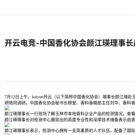
开云电竞-中国香化协会颜江瑛理事长赴
7月12日上午，kaiyun开云（以下简称中国香化协会）理事长颜
研陪同调研。中国香化协会秘书长穆旻、香料香精部主任刘华、香料
颜江瑛理事长一行现场了解玉林市本地香料企业产品的检测情况，查
颜江瑛理事长对检测中心展现出的高度专业性和深厚技术储备表示由
颜江瑛理事长表示，检测中心拥有一支高素质的人才队伍，配备了国