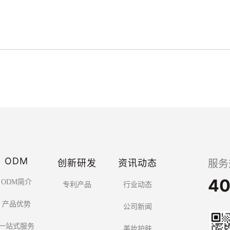
ODM
创新研发
资讯动态
服务
40
ODM简介
专利产品
行业动态
产品优势
公司新闻
一站式服务
美妆护肤