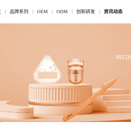
竞
品牌系列
OEM
ODM
创新研发
资讯动态