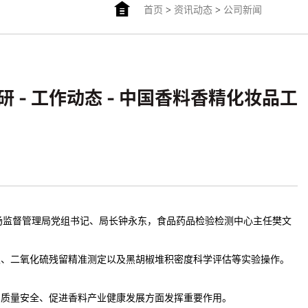
首页
>
资讯动态
>
公司新闻
- 工作动态 - 中国香料香精化妆品工
市场监督管理局党组书记、局长钟永东，食品药品检验检测中心主任樊文
取、二氧化硫残留精准测定以及黑胡椒堆积密度科学评估等实验操作。
品质量安全、促进香料产业健康发展方面发挥重要作用。